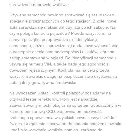
sprawdzone naprawdę wnikliwie.
Używany samochód powinno sprawdzać się raz w roku w
specjalnie przeznaczonych do tego stacjach. Z kolei nowe
auta sprawdza się maksimum trzy lata po ich zakupie. Na
czym polega kontrola pojazdów? Przede wszystkim, na
samym początku przeprowadza się identyfikację
samochodu, później sprawdza się dodatkowe wyposażanie,
a następnie ocenia stan podzespołów i układów, które są
zaimplementowane w pojazd. Do identyfikacji samochodu
używa się numeru VIN, a także bada jego zgodność z
dowodem rejestracyjnym. Kontrola ma na celu przede
wszystkim zwrócić uwagę na bezpieczeństwo użytkowania
auta, jak i jego wpływ na środowisko.
Na wyposażeniu stacji kontroli pojazdów posiadamy na
przykład tester reflektorów, który jest najbardziej
zaawansowanym technologicznie sprzętem wyposażonym w
kamerę pomiarową CCD. Zapewnia on możliwość
rzetelnego sprawdzenia wszystkich nowoczesnych źródeł
światła. Urządzenie stosowane do badania natężenia światła
umożliwia wysyłanie wyników pomiaru zarówno do